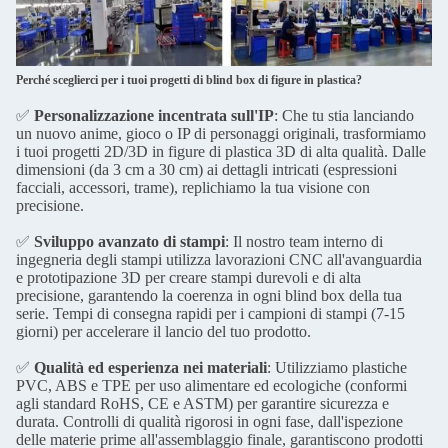
Perché sceglierci per i tuoi progetti di blind box di figure in plastica?
✅
Personalizzazione incentrata sull'IP
: Che tu stia lanciando
un nuovo anime, gioco o IP di personaggi originali, trasformiamo
i tuoi progetti 2D/3D in figure di plastica 3D di alta qualità. Dalle
dimensioni (da 3 cm a 30 cm) ai dettagli intricati (espressioni
facciali, accessori, trame), replichiamo la tua visione con
precisione.
✅
Sviluppo avanzato di stampi
: Il nostro team interno di
ingegneria degli stampi utilizza lavorazioni CNC all'avanguardia
e prototipazione 3D per creare stampi durevoli e di alta
precisione, garantendo la coerenza in ogni blind box della tua
serie. Tempi di consegna rapidi per i campioni di stampi (7-15
giorni) per accelerare il lancio del tuo prodotto.
✅
Qualità ed esperienza nei materiali
: Utilizziamo plastiche
PVC, ABS e TPE per uso alimentare ed ecologiche (conformi
agli standard RoHS, CE e ASTM) per garantire sicurezza e
durata. Controlli di qualità rigorosi in ogni fase, dall'ispezione
delle materie prime all'assemblaggio finale, garantiscono prodotti