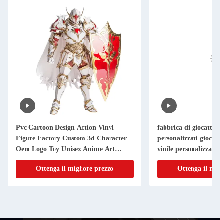
Pvc Cartoon Design Action Vinyl
fabbrica di giocattoli
Figure Factory Custom 3d Character
personalizzati giocatt
Oem Logo Toy Unisex Anime Art
vinile personalizzati
Animal Themed Pvc
Ottenga il migliore prezzo
Ottenga il mig