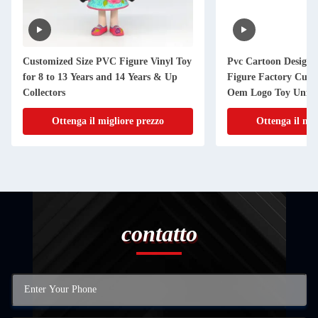
Customized Size PVC Figure Vinyl Toy
Pvc Cartoon Design 
for 8 to 13 Years and 14 Years & Up
Figure Factory Cust
Collectors
Oem Logo Toy Unise
Animal Themed Pvc
Ottenga il migliore prezzo
Ottenga il mig
contatto