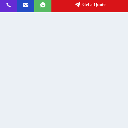
Get a Quote
Invia
Distretto di Huiyang, città di Huizhou, ufficio di Qiuchang
Street Weibwei, strada dei bianchi 154
Indirizzo