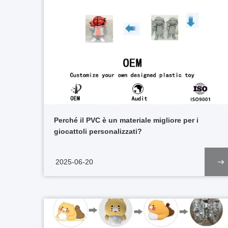
Perché il PVC è un materiale migliore per i
giocattoli personalizzati?
2025-06-20