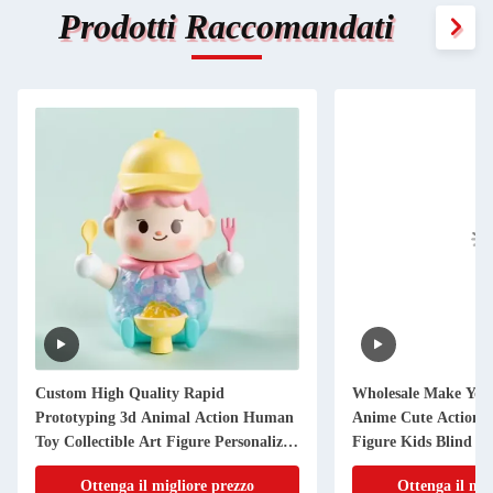
Prodotti Raccomandati
Custom High Quality Rapid
Wholesale Make You
Prototyping 3d Animal Action Human
Anime Cute Action Co
Toy Collectible Art Figure Personalized
Figure Kids Blind B
Design
Animals
Ottenga il migliore prezzo
Ottenga il mig