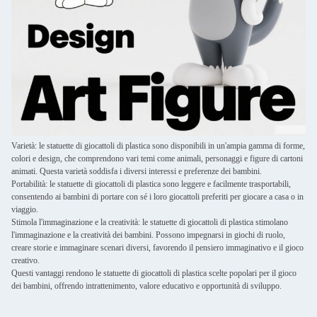
Varietà: le statuette di giocattoli di plastica sono disponibili in un'ampia gamma di forme,
colori e design, che comprendono vari temi come animali, personaggi e figure di cartoni
animati. Questa varietà soddisfa i diversi interessi e preferenze dei bambini.
Portabilità: le statuette di giocattoli di plastica sono leggere e facilmente trasportabili,
consentendo ai bambini di portare con sé i loro giocattoli preferiti per giocare a casa o in
viaggio.
Stimola l'immaginazione e la creatività: le statuette di giocattoli di plastica stimolano
l'immaginazione e la creatività dei bambini. Possono impegnarsi in giochi di ruolo,
creare storie e immaginare scenari diversi, favorendo il pensiero immaginativo e il gioco
creativo.
Questi vantaggi rendono le statuette di giocattoli di plastica scelte popolari per il gioco
dei bambini, offrendo intrattenimento, valore educativo e opportunità di sviluppo.