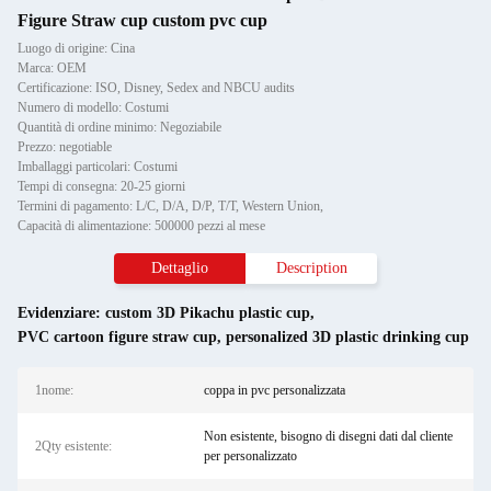
Figure Straw cup custom pvc cup
Luogo di origine: Cina
Marca: OEM
Certificazione: ISO, Disney, Sedex and NBCU audits
Numero di modello: Costumi
Quantità di ordine minimo: Negoziabile
Prezzo: negotiable
Imballaggi particolari: Costumi
Tempi di consegna: 20-25 giorni
Termini di pagamento: L/C, D/A, D/P, T/T, Western Union,
Capacità di alimentazione: 500000 pezzi al mese
Dettaglio
Description
Evidenziare:
custom 3D Pikachu plastic cup
,
PVC cartoon figure straw cup
,
personalized 3D plastic drinking cup
1nome:
coppa in pvc personalizzata
Non esistente, bisogno di disegni dati dal cliente
2Qty esistente:
per personalizzato