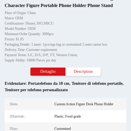
Character Figure Portable Phone Holder Phone Stand
Place of Origin: China
Marca: OEM
Certificazione: Disney, ISO,NBCU
Model Number: OEM
Minimum Order Quantity: 3000pcs
Prezzo: $1.85
Packaging Details: 1.inner: 1pcs/opp bag or customized 2.outer:carton box
Delivery Time: Customer requirement
Payment Terms: L/C, D/A, D/P, T/T, Western Union,
Supply Ability: 10000 Pieces per day
Dettaglio
Description
Evidenziare:
Portatelefono da 18 cm
,
Tenitore di telefono portatile
,
Tenitore per telefono personalizzato
1Item:
Custom Action Figure Desk Phone Holder
2Materials::
Plastic, Food grade
3Size::
Customized