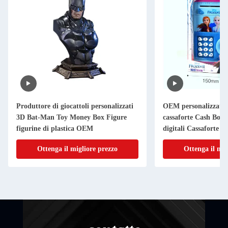
Produttore di giocattoli personalizzati
OEM personalizzato 
3D Bat-Man Toy Money Box Figure
cassaforte Cash Box
figurine di plastica OEM
digitali Cassaforte 
Ottenga il migliore prezzo
Ottenga il mig