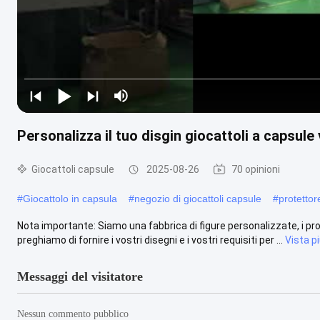
Personalizza il tuo disgin giocattoli a capsule
Giocattoli capsule
2025-08-26
70 opinioni
#
Giocattolo in capsula
#
negozio di giocattoli capsule
#
protettor
Nota importante: Siamo una fabbrica di figure personalizzate, i prod
preghiamo di fornire i vostri disegni e i vostri requisiti per ...
Vista p
Messaggi del visitatore
Nessun commento pubblico