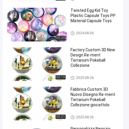
i in PVC su misura
Twisted Egg Kid Toy
Plastic Capsule Toys PP
Material Capsule Toys
Giocattoli capsule
2024-08-06
00:20
Factory Custom 3D New
Design Re-ment
Terrarium Pokeball
Collezione
Giocattoli capsule
00:19
2025-08-26
Fabbrica Custom 3D
Nuovo Disegno Re-ment
Terrarium Pokeball
Collezione giocattolo
Giocattoli capsule
00:21
2025-08-26
Personalizza Negozio