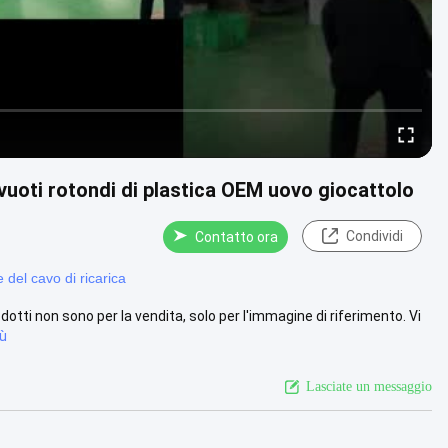
 vuoti rotondi di plastica OEM uovo giocattolo
Condividi
Contatto ora
e del cavo di ricarica
otti non sono per la vendita, solo per l'immagine di riferimento. Vi
iù
Lasciate un messaggio