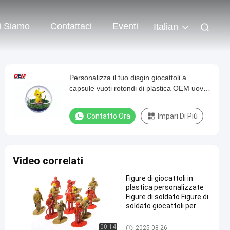
i Siamo
Contattaci
Eventi
Italian
Personalizza il tuo disgin giocattoli a
capsule vuoti rotondi di plastica OEM uovo
giocattolo
Contatto Ora
Impari Di Più
Video correlati
Figure di giocattoli in
plastica personalizzate
Figure di soldato Figure di
soldato giocattoli per
bambini
Giocattoli in plastica/giocattol
00:14
2025-08-26