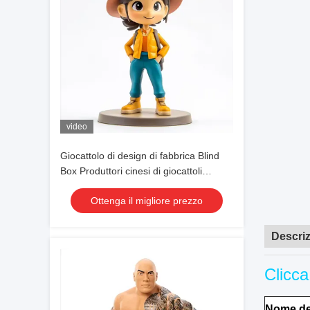
video
Giocattolo di design di fabbrica Blind
Box Produttori cinesi di giocattoli
personalizzati Personaggio anime per
Ottenga il migliore prezzo
ragazze e ragazzi
Descriz
Clicca
Nome de