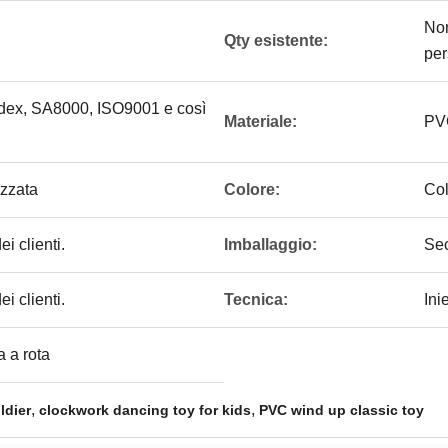
Non
Qty esistente:
per
edex, SA8000, ISO9001 e così
Materiale:
PV
zzata
Colore:
Col
i clienti.
Imballaggio:
Sec
i clienti.
Tecnica:
Ini
a a rota
,
,
ldier
clockwork dancing toy for kids
PVC wind up classic toy