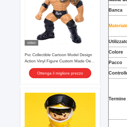
Banca
Material
Utilizzat
video
Colore
Pvc Collectible Cartoon Model Design
Action Vinyl Figure Custom Made Oem
Pacco
Unisex Anime Animal Themed Logo
Controllo
Ottenga il migliore prezzo
Personalized 3d Art Toy
Termine