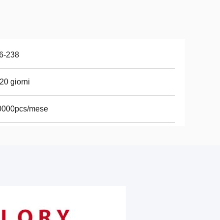
6-238
20 giorni
0000pcs/mese