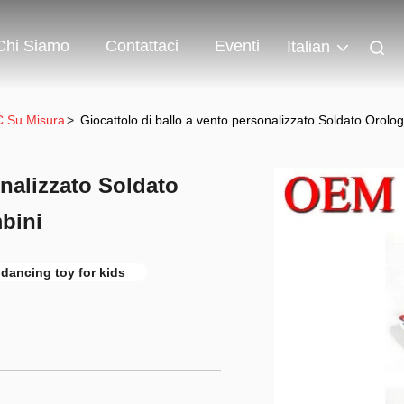
Chi Siamo
Contattaci
Eventi
Italian
VC Su Misura
>
Giocattolo di ballo a vento personalizzato Soldato Orolo
onalizzato Soldato
bini
dancing toy for kids