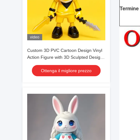
Termine
video
Custom 3D PVC Cartoon Design Vinyl
Action Figure with 3D Sculpted Designs
for Ages 8 to 13 Years
Ottenga il migliore prezzo