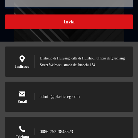
Invia
Distretto di Huiyang, città di Huizhou, ufficio di Qiuchang
Street Weibwei, strada dei bianchi 154
Indirizzo
admin@plastic-eg.com
Email
0086-752-3843523
Telefono