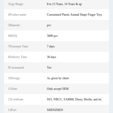
3Age Range:
8 to 13 Years, 14 Years & up
4Product name:
Customized Plastic Animal Shape Finger Toys
5Material:
pvc
6MOQ:
5000 pcs
7Prototype Time:
7 days
8Delivery Time:
30 days
9Customized:
Yes
10Design:
As given by client
11Note:
Only accept OEM
12Certificate:
ISO, NBCU, SA8000, Disny, Merlin, and etc.
13Port:
SHENZHEN