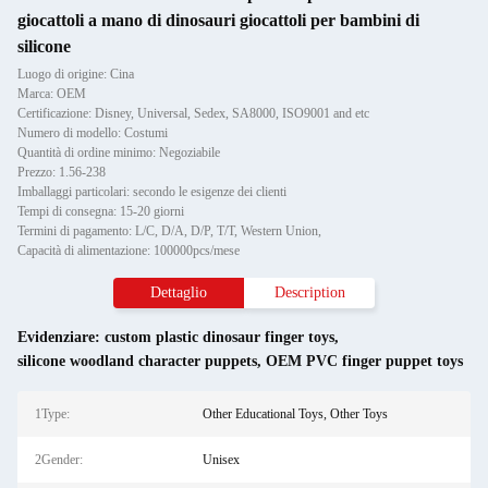
giocattoli a mano di dinosauri giocattoli per bambini di
silicone
Luogo di origine: Cina
Marca: OEM
Certificazione: Disney, Universal, Sedex, SA8000, ISO9001 and etc
Numero di modello: Costumi
Quantità di ordine minimo: Negoziabile
Prezzo: 1.56-238
Imballaggi particolari: secondo le esigenze dei clienti
Tempi di consegna: 15-20 giorni
Termini di pagamento: L/C, D/A, D/P, T/T, Western Union,
Capacità di alimentazione: 100000pcs/mese
Dettaglio
Description
Evidenziare:
custom plastic dinosaur finger toys
,
silicone woodland character puppets
,
OEM PVC finger puppet toys
1Type:
Other Educational Toys, Other Toys
2Gender:
Unisex