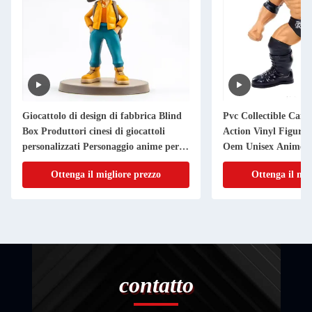
Giocattolo di design di fabbrica Blind
Pvc Collectible Cart
Box Produttori cinesi di giocattoli
Action Vinyl Figur
personalizzati Personaggio anime per
Oem Unisex Anime 
ragazze e ragazzi
Logo Personalized 3
Ottenga il migliore prezzo
Ottenga il mig
contatto