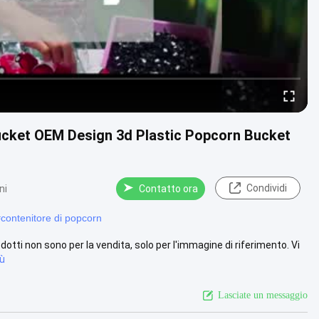
cket OEM Design 3d Plastic Popcorn Bucket
Condividi
ni
Contatto ora
#
contenitore di popcorn
otti non sono per la vendita, solo per l'immagine di riferimento. Vi
iù
Lasciate un messaggio