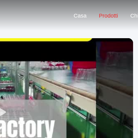
Casa
Prodotti
Ch