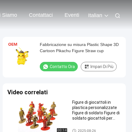
i Siamo
Contattaci
Eventi
Italian
Fabbricazione su misura Plastic Shape 3D
Cartoon Pikachu Figure Straw cup
Contatto Ora
Impari Di Più
Video correlati
Figure di giocattoli in
plastica personalizzate
Figure di soldato Figure di
soldato giocattoli per
bambini
Giocattoli in plastica/giocattol
00:14
2025-08-26