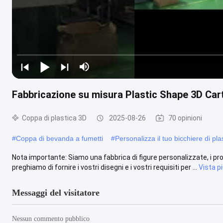
Fabbricazione su misura Plastic Shape 3D Car
Coppa di plastica 3D
2025-08-26
70 opinioni
#
Coppa di bevanda a fumetti
#
Personalizza il tuo bicchiere di pla
Nota importante: Siamo una fabbrica di figure personalizzate, i prod
preghiamo di fornire i vostri disegni e i vostri requisiti per ...
Vista p
Messaggi del visitatore
Nessun commento pubblico