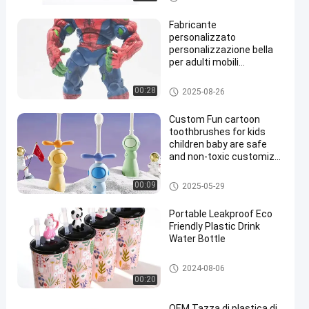
i in PVC su misura
Fabricante
personalizzato
personalizzazione bella
per adulti mobili
collezione figura modello
eroe ragno pvc figure
Figura/figure/figure/figure in pl
00:28
2025-08-26
d'azione giocattolo
astica
Custom Fun cartoon
toothbrushes for kids
children baby are safe
and non-toxic customize
to keep kids healthie
Coppa di plastica 3D
00:09
2025-05-29
Portable Leakproof Eco
Friendly Plastic Drink
Water Bottle
Coppa di plastica 3D
2024-08-06
00:20
OEM Tazza di plastica di