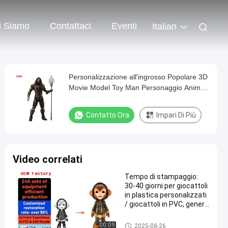
i Siamo
Contattaci
Eventi
Italian
Personalizzazione all'ingrosso Popolare 3D
Movie Model Toy Man Personaggio Anime
Action Figure Capitano personaggio
giocattolo personalizzato
Contatto Ora
Impari Di Più
Video correlati
Tempo di stampaggio:
30-40 giorni per giocattoli
in plastica personalizzati
/ giocattoli in PVC, genere
unisex, tema film TV
Giocattoli in plastica/giocattol
00:09
2025-08-26