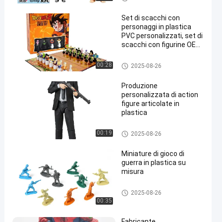
i in PVC su misura
Set di scacchi con
personaggi in plastica
PVC personalizzati, set di
scacchi con figurine OEM,
crea un divertente
giocattolo di scacchi
Figura/figure/figure/figure in pl
00:28
2025-08-26
astica
Produzione
personalizzata di action
figure articolate in
plastica
Figura/figure/figure/figure in pl
00:19
2025-08-26
astica
Miniature di gioco di
guerra in plastica su
misura
Figura/figure/figure/figure in pl
2025-08-26
astica
00:35
Fabricante