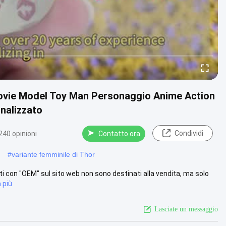
Movie Model Toy Man Personaggio Anime Action
nalizzato
Condividi
240 opinioni
Contatto ora
#
variante femminile di Thor
i con "OEM" sul sito web non sono destinati alla vendita, ma solo
 più
Lasciate un messaggio