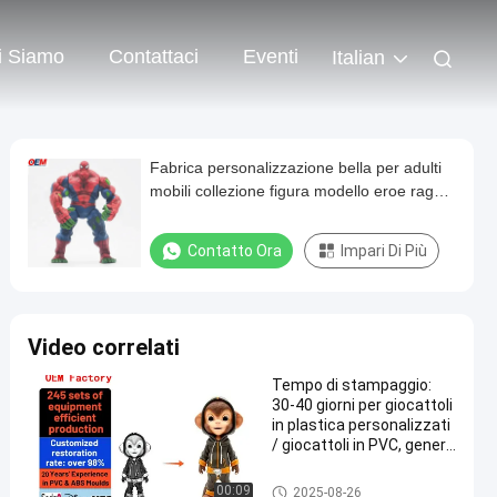
i Siamo
Contattaci
Eventi
Italian
Fabrica personalizzazione bella per adulti
mobili collezione figura modello eroe ragno
pvc figure d'azione giocattolo
Contatto Ora
Impari Di Più
Video correlati
Tempo di stampaggio:
30-40 giorni per giocattoli
in plastica personalizzati
/ giocattoli in PVC, genere
unisex, tema film TV
Giocattoli in plastica/giocattol
00:09
2025-08-26