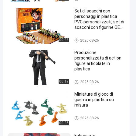
i in PVC su misura
Set di scacchi con
personaggi in plastica
PVC personalizzati, set di
scacchi con figurine OEM,
crea un divertente
giocattolo di scacchi
Figura/figure/figure/figure in pl
00:28
2025-08-26
astica
Produzione
personalizzata di action
figure articolate in
plastica
Figura/figure/figure/figure in pl
00:19
2025-08-26
astica
Miniature di gioco di
guerra in plastica su
misura
Figura/figure/figure/figure in pl
2025-08-26
astica
00:35
Fabricante