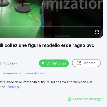
ili collezione figura modello eroe ragno pvc
Condividi
217 opinioni
Contatto ora
#
variante femminile di Thor
L'elenco delle immagini di figure sul nostro sito web non è in
ca...
Vista più
Lasciate un messaggio