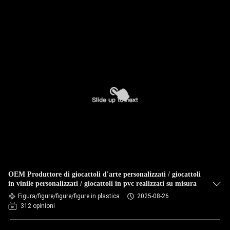
OEM Produttore di giocattoli d'arte personalizzati / giocattoli
in vinile personalizzati / giocattoli in pvc realizzati su misura
Figura/figure/figure/figure in plastica
2025-08-26
312 opinioni