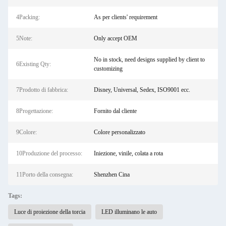
4Packing:
As per clients' requirement
5Note:
Only accept OEM
No in stock, need designs supplied by client to
6Existing Qty:
customizing
7Prodotto di fabbrica:
Disney, Universal, Sedex, ISO9001 ecc.
8Progettazione:
Fornito dal cliente
9Colore:
Colore personalizzato
10Produzione del processo:
Iniezione, vinile, colata a rota
11Porto della consegna:
Shenzhen Cina
Tags:
Luce di proiezione della torcia
LED illuminano le auto