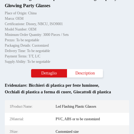
Glowing Party Glasses
Place of Origin: China
Marca: OEM
Certificazione: Disney, NBCU, ISO9001
Model Number: OEM
Minimum Order Quantity: 3000 Pieces / Sets
Prezzo: To be negotiable
Packaging Details: Customized
Delivery Time: To be negotiable
Payment Terms: T/T, L/C
Supply Ability: To be negotiable
Dettaglio
Description
Evidenziare:
Bicchieri di plastica per feste luminose
,
Occhiali di plastica a forma di cuore
,
Giocattoli di plastica
1Product Name:
Led Flashing Plastic Glasses
2Material:
PVC, ABS or to be customized
3Size:
Customized size