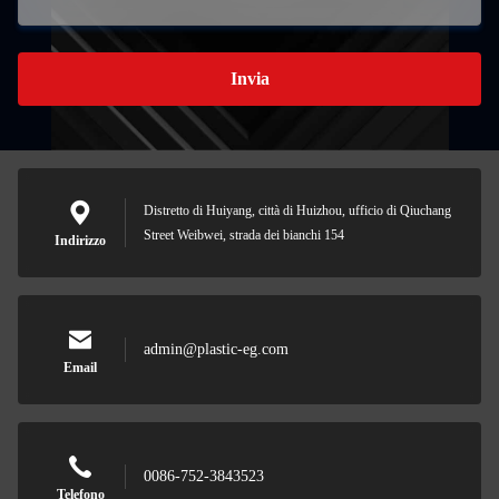
Invia
Distretto di Huiyang, città di Huizhou, ufficio di Qiuchang
Street Weibwei, strada dei bianchi 154
Indirizzo
admin@plastic-eg.com
Email
0086-752-3843523
Telefono