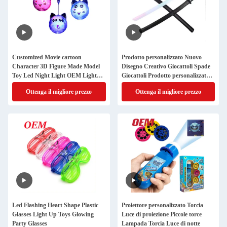
Customized Movie cartoon
Prodotto personalizzato Nuovo
Character 3D Figure Made Model
Disegno Creativo Giocattoli Spade
Toy Led Night Light OEM Light
Giocattoli Prodotto personalizzato
Toy Manufacturer
Fabbrica di Giocattoli
Ottenga il migliore prezzo
Ottenga il migliore prezzo
Led Flashing Heart Shape Plastic
Proiettore personalizzato Torcia
Glasses Light Up Toys Glowing
Luce di proiezione Piccole torce
Party Glasses
Lampada Torcia Luce di notte