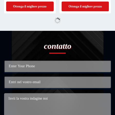
bambini regalo
Shenzhen
Ottenga il migliore prezzo
Ottenga il migliore prezzo
contatto