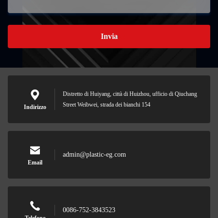
Invia
Distretto di Huiyang, città di Huizhou, ufficio di Qiuchang
Street Weibwei, strada dei bianchi 154
Indirizzo
admin@plastic-eg.com
Email
0086-752-3843523